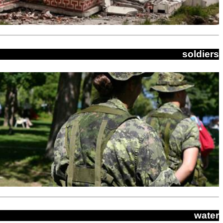
soldiers
water