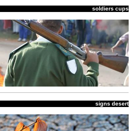
soldiers cups
signs desert